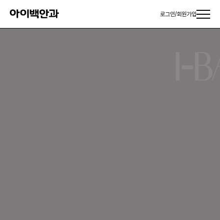
로그인
/
회원가입
I-
사용 면적
건물 층수
보유장비 수
의사 수
7,959
.
21
m²
10
층
115
여개