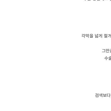
각막을 넓게 절개
그만
수술
검색보다