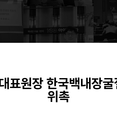
 대표원장 한국백내장
위촉