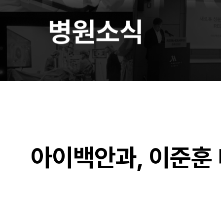
아이백안과, 이준훈