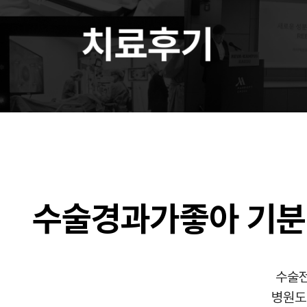
수술경과가좋아 기
수술전
병원도