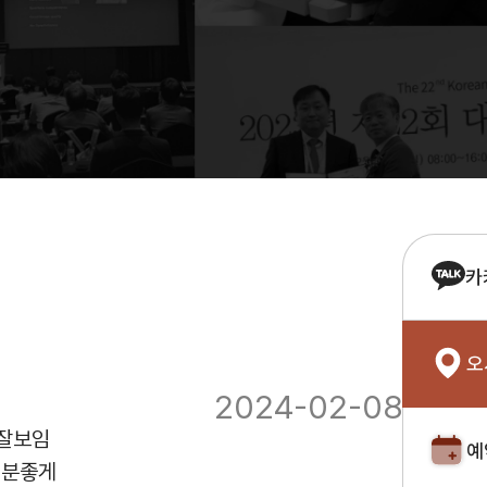
카
오
2024-02-08
 잘보임
예
기분좋게