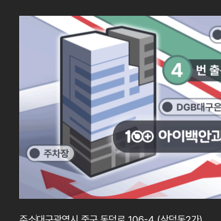
주소
대구광역시 중구 동덕로 106-4 (삼덕동2가)