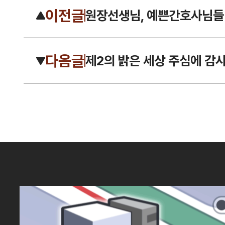
이전글
원장선생님, 예쁜간호사님들
다음글
제2의 밝은 세상 주심에 감