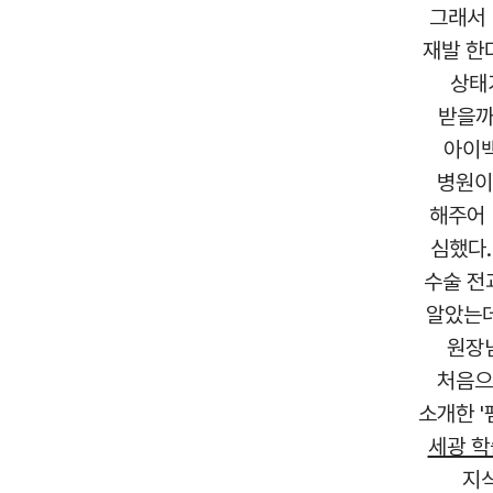
그래서 
재발 한
상태
받을까
아이백
병원이
해주어 
심했다.
수술 전
알았는데
원장
처음으
소개한 
세광 
지식