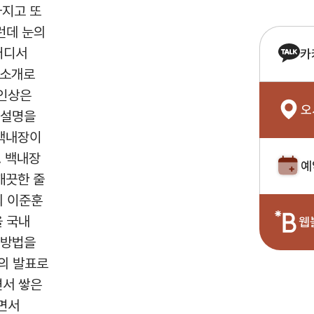
아지고 또
런데 눈의
어디서
카
 소개로
첫인상은
오
 설명을
 백내장이
. 백내장
예
깨끗한 줄
의 이준훈
을 국내
웹
 방법을
의 발표로
면서 쌓은
면서