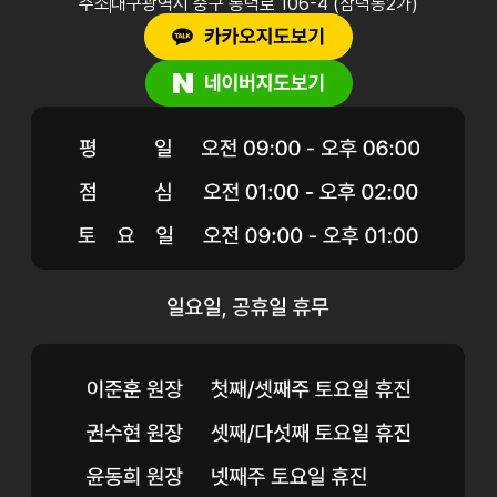
주소
대구광역시 중구 동덕로 106-4 (삼덕동2가)