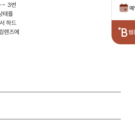
~ 3번
예
상태를
서 하드
드림렌즈에
웹