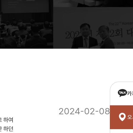
카
2024-02-08
오
고 하여
만 하던