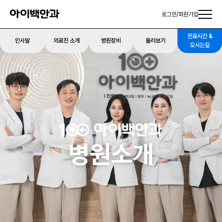
로그인
/
회원가입
진료시간 &
인사말
의료진 소개
병원장비
둘러보기
오시는길
병원소개