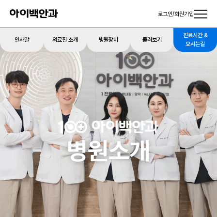
로그인
/
회원가입
진료시간 &
인사말
의료진 소개
병원장비
둘러보기
오시는길
병원소개