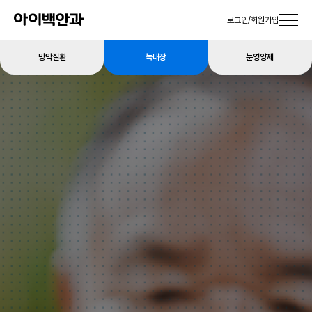
로그인
/
회원가입
망막질환
녹내장
눈영양제